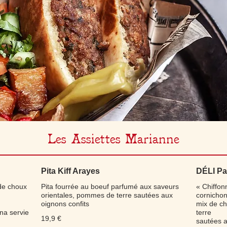
Les Assiettes Marianne
Pita Kiff Arayes
DÉLI Pa
de choux
Pita fourrée au boeuf parfumé aux saveurs
« Chiffon
orientales, pommes de terre sautées aux
cornichon
oignons confits
mix de c
ina servie
terre
19,9 €
sautées a