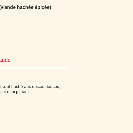
(viande hachée épicée)
haude
e bœuf haché aux épices douces,
s et mini piment