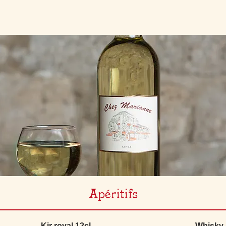
Apéritifs
Kir royal 12cl
Whisky 