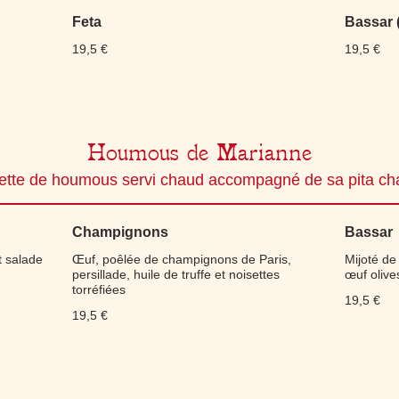
Feta
Bassar 
19,5 €
19,5 €
Houmous de Marianne
ette de houmous servi chaud accompagné de sa pita c
Champignons
Bassar
t salade
Œuf, poêlée de champignons de Paris,
Mijoté d
persillade, huile de truffe et noisettes
œuf olive
torréfiées
19,5 €
19,5 €