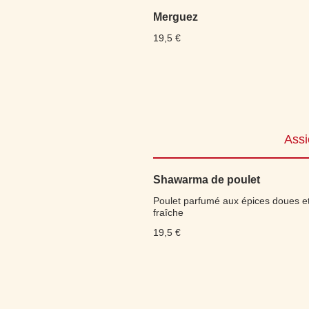
Merguez
19,5 €
Assi
Shawarma de poulet
Poulet parfumé aux épices doues e
fraîche
19,5 €