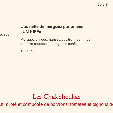
20,5 €
L’assiette de merguez parfumées
«UN KIFF»
ec ses
Merguez grillées, harissa et citron, pommes
de terre sautées aux oignons confits
19,50 €
Les Chakchoukas
f mijoté et compotée de poivrons, tomates et oignons 